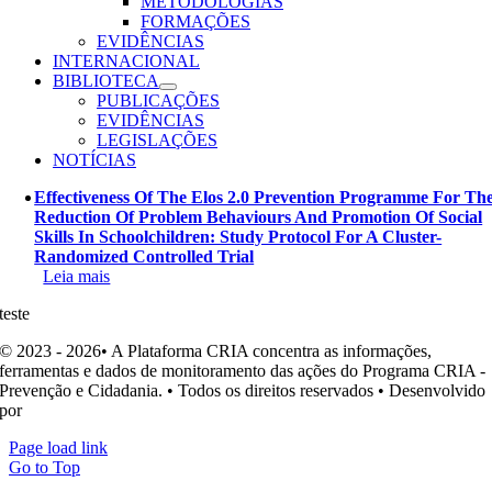
METODOLOGIAS
FORMAÇÕES
EVIDÊNCIAS
INTERNACIONAL
BIBLIOTECA
PUBLICAÇÕES
EVIDÊNCIAS
LEGISLAÇÕES
NOTÍCIAS
Effectiveness Of The Elos 2.0 Prevention Programme For Th
Reduction Of Problem Behaviours And Promotion Of Social
Skills In Schoolchildren: Study Protocol For A Cluster-
Randomized Controlled Trial
Leia mais
teste
© 2023 - 2026• A Plataforma CRIA concentra as informações,
ferramentas e dados de monitoramento das ações do Programa CRIA -
Prevenção e Cidadania. • Todos os direitos reservados • Desenvolvido
por
Ohpá! Design e Comunicação
Page load link
Go to Top