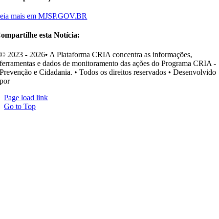
eia mais em MJSP.GOV.BR
ompartilhe esta Notícia:
© 2023 - 2026• A Plataforma CRIA concentra as informações,
ferramentas e dados de monitoramento das ações do Programa CRIA -
Prevenção e Cidadania. • Todos os direitos reservados • Desenvolvido
por
Ohpá! Design e Comunicação
Page load link
Go to Top