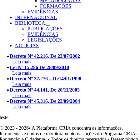
METODOLOGIAS
FORMAÇÕES
EVIDÊNCIAS
INTERNACIONAL
BIBLIOTECA
PUBLICAÇÕES
EVIDÊNCIAS
LEGISLAÇÕES
NOTÍCIAS
Decreto Nº 42.216, De 23/07/2002
Leia mais
Lei Nº 15.286 De 28/09/2010
Leia mais
Decreto Nº 37.276 – De14/01/1998
Leia mais
Decreto Nº 44.141, De 20/11/2003
Leia mais
Decreto Nº 45.316, De 23/09/2004
Leia mais
teste
© 2023 - 2026• A Plataforma CRIA concentra as informações,
ferramentas e dados de monitoramento das ações do Programa CRIA -
Prevenção e Cidadania. • Todos os direitos reservados • Desenvolvido