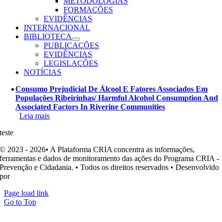
METODOLOGIAS
FORMAÇÕES
EVIDÊNCIAS
INTERNACIONAL
BIBLIOTECA
PUBLICAÇÕES
EVIDÊNCIAS
LEGISLAÇÕES
NOTÍCIAS
Consumo Prejudicial De Álcool E Fatores Associados Em
Populações Ribeirinhas/ Harmful Alcohol Consumption And
Associated Factors In Riverine Communities
Leia mais
teste
© 2023 - 2026• A Plataforma CRIA concentra as informações,
ferramentas e dados de monitoramento das ações do Programa CRIA -
Prevenção e Cidadania. • Todos os direitos reservados • Desenvolvido
por
Ohpá! Design e Comunicação
Page load link
Go to Top