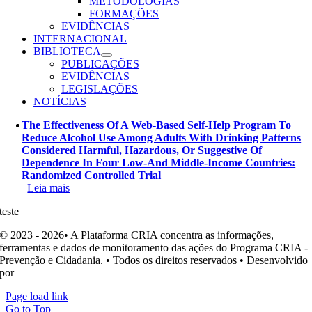
METODOLOGIAS
FORMAÇÕES
EVIDÊNCIAS
INTERNACIONAL
BIBLIOTECA
PUBLICAÇÕES
EVIDÊNCIAS
LEGISLAÇÕES
NOTÍCIAS
The Effectiveness Of A Web-Based Self-Help Program To
Reduce Alcohol Use Among Adults With Drinking Patterns
Considered Harmful, Hazardous, Or Suggestive Of
Dependence In Four Low-And Middle-Income Countries:
Randomized Controlled Trial
Leia mais
teste
© 2023 - 2026• A Plataforma CRIA concentra as informações,
ferramentas e dados de monitoramento das ações do Programa CRIA -
Prevenção e Cidadania. • Todos os direitos reservados • Desenvolvido
por
Ohpá! Design e Comunicação
Page load link
Go to Top