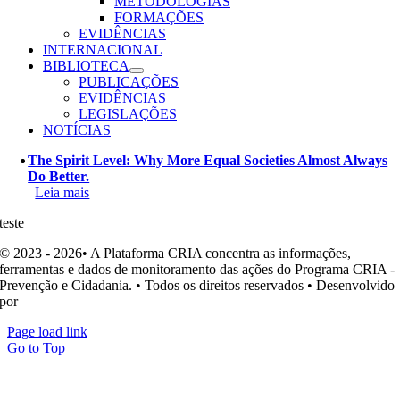
METODOLOGIAS
FORMAÇÕES
EVIDÊNCIAS
INTERNACIONAL
BIBLIOTECA
PUBLICAÇÕES
EVIDÊNCIAS
LEGISLAÇÕES
NOTÍCIAS
The Spirit Level: Why More Equal Societies Almost Always
Do Better.
Leia mais
teste
© 2023 - 2026• A Plataforma CRIA concentra as informações,
ferramentas e dados de monitoramento das ações do Programa CRIA -
Prevenção e Cidadania. • Todos os direitos reservados • Desenvolvido
por
Ohpá! Design e Comunicação
Page load link
Go to Top