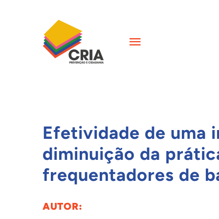
Skip
to
content
Toggle
Navigation
INÍCIO
QUEM SOMOS
Efetividade de uma i
AÇÕES
diminuição da prátic
frequentadores de b
FORMAÇÕES
AUTOR:
CIÊNCIA