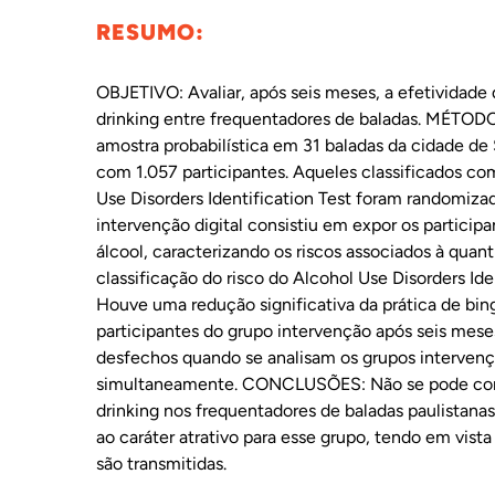
RESUMO:
INTERNACIONAL
OBJETIVO: Avaliar, após seis meses, a efetividade 
drinking entre frequentadores de baladas. MÉTODOS
BIBLIOTECA
amostra probabilística em 31 baladas da cidade de
com 1.057 participantes. Aqueles classificados co
NOTÍCIAS
Use Disorders Identification Test foram randomiza
intervenção digital consistiu em expor os partici
álcool, caracterizando os riscos associados à quan
classificação do risco do Alcohol Use Disorders I
Houve uma redução significativa da prática de bi
participantes do grupo intervenção após seis mese
desfechos quando se analisam os grupos intervençã
simultaneamente. CONCLUSÕES: Não se pode concl
drinking nos frequentadores de baladas paulistana
ao caráter atrativo para esse grupo, tendo em vist
são transmitidas.