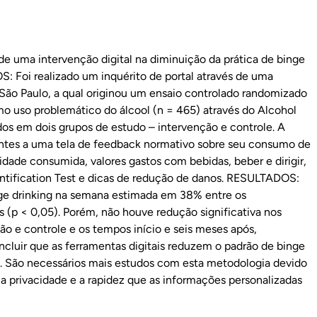
de uma intervenção digital na diminuição da prática de binge
: Foi realizado um inquérito de portal através de uma
 São Paulo, a qual originou um ensaio controlado randomizado
mo uso problemático do álcool (n = 465) através do Alcohol
dos em dois grupos de estudo – intervenção e controle. A
pantes a uma tela de feedback normativo sobre seu consumo de
tidade consumida, valores gastos com bebidas, beber e dirigir,
dentification Test e dicas de redução de danos. RESULTADOS:
nge drinking na semana estimada em 38% entre os
s (p < 0,05). Porém, não houve redução significativa nos
o e controle e os tempos início e seis meses após,
uir que as ferramentas digitais reduzem o padrão de binge
s. São necessários mais estudos com esta metodologia devido
a a privacidade e a rapidez que as informações personalizadas