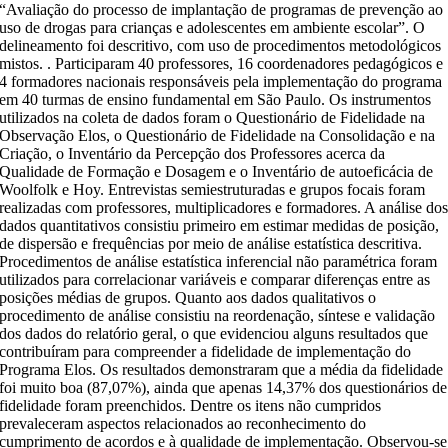
“Avaliação do processo de implantação de programas de prevenção ao
uso de drogas para crianças e adolescentes em ambiente escolar”. O
delineamento foi descritivo, com uso de procedimentos metodológicos
mistos. . Participaram 40 professores, 16 coordenadores pedagógicos e
4 formadores nacionais responsáveis pela implementação do programa
em 40 turmas de ensino fundamental em São Paulo. Os instrumentos
utilizados na coleta de dados foram o Questionário de Fidelidade na
Observação Elos, o Questionário de Fidelidade na Consolidação e na
Criação, o Inventário da Percepção dos Professores acerca da
Qualidade de Formação e Dosagem e o Inventário de autoeficácia de
Woolfolk e Hoy. Entrevistas semiestruturadas e grupos focais foram
realizadas com professores, multiplicadores e formadores. A análise do
dados quantitativos consistiu primeiro em estimar medidas de posição,
de dispersão e frequências por meio de análise estatística descritiva.
Procedimentos de análise estatística inferencial não paramétrica foram
utilizados para correlacionar variáveis e comparar diferenças entre as
posições médias de grupos. Quanto aos dados qualitativos o
procedimento de análise consistiu na reordenação, síntese e validação
dos dados do relatório geral, o que evidenciou alguns resultados que
contribuíram para compreender a fidelidade de implementação do
Programa Elos. Os resultados demonstraram que a média da fidelidade
foi muito boa (87,07%), ainda que apenas 14,37% dos questionários de
fidelidade foram preenchidos. Dentre os itens não cumpridos
prevaleceram aspectos relacionados ao reconhecimento do
cumprimento de acordos e à qualidade de implementação. Observou-se