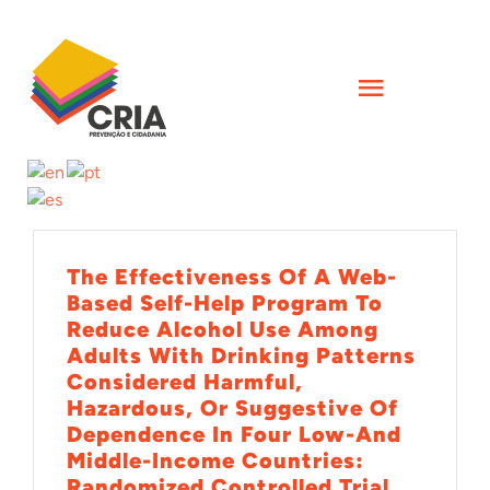
Skip
to
content
Toggle
Navigati
INÍCIO
QUEM SOMOS
The Effectiveness Of A Web-
Based Self-Help Program To
AÇÕES
Reduce Alcohol Use Among
Adults With Drinking Patterns
Considered Harmful,
FORMAÇÕES
Hazardous, Or Suggestive Of
Dependence In Four Low-And
Middle-Income Countries:
CIÊNCIA
Randomized Controlled Trial