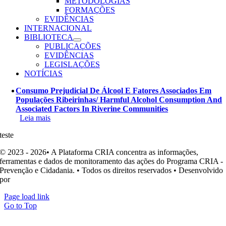
METODOLOGIAS
FORMAÇÕES
EVIDÊNCIAS
INTERNACIONAL
BIBLIOTECA
PUBLICAÇÕES
EVIDÊNCIAS
LEGISLAÇÕES
NOTÍCIAS
Consumo Prejudicial De Álcool E Fatores Associados Em
Populações Ribeirinhas/ Harmful Alcohol Consumption And
Associated Factors In Riverine Communities
Leia mais
teste
© 2023 - 2026• A Plataforma CRIA concentra as informações,
ferramentas e dados de monitoramento das ações do Programa CRIA -
Prevenção e Cidadania. • Todos os direitos reservados • Desenvolvido
por
Ohpá! Design e Comunicação
Page load link
Go to Top