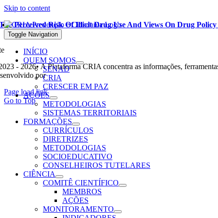
Skip to content
The Perceived Risk Of Illicit Drug Use And Views On Drug Policy
Leia mais
Toggle Navigation
te
INÍCIO
QUEM SOMOS
2023 - 2026• A Plataforma CRIA concentra as informações, ferramentas
SENAD
senvolvido por
Ohpá! Design e Comunicação
CRIA
CRESCER EM PAZ
Page load link
AÇÕES
Go to Top
METODOLOGIAS
SISTEMAS TERRITORIAIS
FORMAÇÕES
CURRÍCULOS
DIRETRIZES
METODOLOGIAS
SOCIOEDUCATIVO
CONSELHEIROS TUTELARES
CIÊNCIA
COMITÊ CIENTÍFICO
MEMBROS
AÇÕES
MONITORAMENTO
INDICADORES