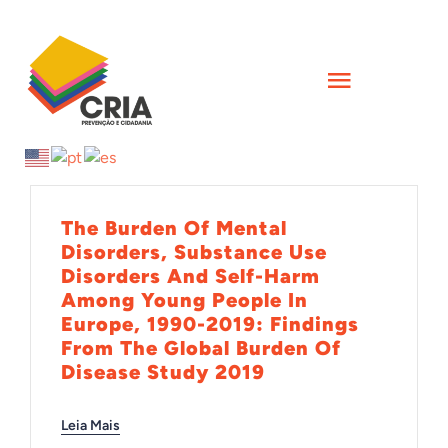
Skip
to
content
Toggle
Navigati
INÍCIO
QUEM SOMOS
The Burden Of Mental
Disorders, Substance Use
Disorders And Self-Harm
AÇÕES
Among Young People In
Europe, 1990-2019: Findings
From The Global Burden Of
FORMAÇÕES
Disease Study 2019
CIÊNCIA
Leia Mais