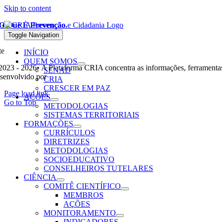
Skip to content
O Que É Prevenção.
Leia mais
Toggle Navigation
te
INÍCIO
QUEM SOMOS
2023 - 2026• A Plataforma CRIA concentra as informações, ferramentas
SENAD
senvolvido por
Ohpá! Design e Comunicação
CRIA
CRESCER EM PAZ
Page load link
AÇÕES
Go to Top
METODOLOGIAS
SISTEMAS TERRITORIAIS
FORMAÇÕES
CURRÍCULOS
DIRETRIZES
METODOLOGIAS
SOCIOEDUCATIVO
CONSELHEIROS TUTELARES
CIÊNCIA
COMITÊ CIENTÍFICO
MEMBROS
AÇÕES
MONITORAMENTO
INDICADORES