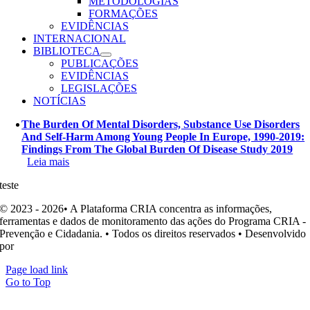
METODOLOGIAS
FORMAÇÕES
EVIDÊNCIAS
INTERNACIONAL
BIBLIOTECA
PUBLICAÇÕES
EVIDÊNCIAS
LEGISLAÇÕES
NOTÍCIAS
The Burden Of Mental Disorders, Substance Use Disorders
And Self-Harm Among Young People In Europe, 1990-2019:
Findings From The Global Burden Of Disease Study 2019
Leia mais
teste
© 2023 - 2026• A Plataforma CRIA concentra as informações,
ferramentas e dados de monitoramento das ações do Programa CRIA -
Prevenção e Cidadania. • Todos os direitos reservados • Desenvolvido
por
Ohpá! Design e Comunicação
Page load link
Go to Top